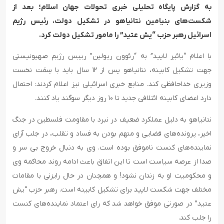
به گزارش پایگاه تحلیلی خبری تحولات جهان اسلام؛ بعد از
شکست‌های بنیامین نتانیاهو در تشکیل دولت، رئیس رژیم
اسرائیل رهبر حزب “یش عتید” را مامور تشکیل دولت کرد.
با اعلام “یائیر لاپید” به “رئوون ریولین” رییس رژیم صهیونیستی
جهت تشکیل کابینه، نتانیاهو پس از ۱۲ سال باید با سِمَت نخست
وزیری خداحافظی کند. منابع خبری اسرائیلی نیز اعلام کردند: احتمال
دارد اعضای کابینه ائتلافی جدید تا ۱۰ روز دیگر سوگند یاد کنند.
نتانیاهو به دلیل عملکرد ضعیف در نبرد با مقاومت فلسطین در جنگ
اخیر، پرونده‌های قضایی و متهم بودن به فساد و تقلب، در جلب آرای
نماینده‌های کنست ناموفق بوده است. وی به دنبال خروج بی سر و
صدا از عرصه سیاست است تا این اتفاق باعث ادامه روند محاکمه وی
و محکومیت او به زندان نشود! و همچنان در حال رایزنی با مقامات
مختلف جهت شکست لاپید برای تشکیل کابینه است. رهبر حزب “یش
عتید” در صورتی موفق خواهد شد که رای اعتماد نماینده‌های کنست
را جلب کند.