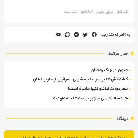
#
اسرائیل
#
رئوون ریولین
#
نتانیاهو
#
یائیر لاپید
به اشتراک بگذارید:
اخبار مرتبط
مِیوِن در جنگ رمضان
کشمکش‌ها بر سر عقب‌نشینی اسرائیل از جنوب لبنان
معاریو: نتانیاهو تنها مانده است!
هندسه تقابلی صهیونیست‌ها با مقاومت
دیدگاه
دیدگاه های شما پس از تایید مجموعه تحلیلی خبری تحــولات جهــان