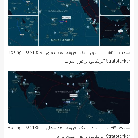
ساعت ۰۱:۲۳ – پرواز یک فروند هواپیمای Boeing KC-135R
Stratotanker آمریکایی بر فراز امارات.
ساعت ۰۱:۳۳ – پرواز یک فروند هواپیمای Boeing KC-135T
Stratotanker آمریکایی بر فراز خلیج فارس.