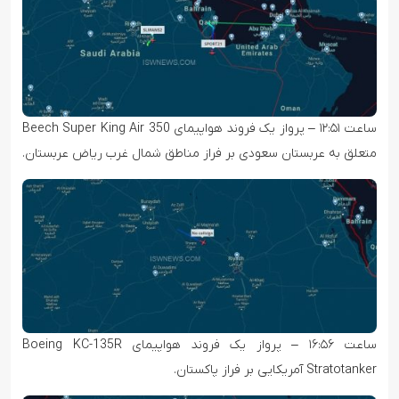
ساعت ۱۲:۵۱ – پرواز یک فروند هواپیمای Beech Super King Air 350
متعلق به عربستان سعودی بر فراز مناطق شمال غرب ریاض عربستان.
ساعت ۱۶:۵۶ – پرواز یک فروند هواپیمای Boeing KC-135R
Stratotanker آمریکایی بر فراز پاکستان.