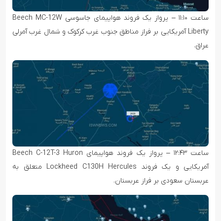
ساعت ۱۱:۱۰ – پرواز یک فروند هواپیمای جاسوسی Beech MC-12W
Liberty آمریکایی بر فراز مناطق جنوب غرب کرکوک و شمال غرب آمرلی
عراق.
ساعت ۱۲:۴۳ – پرواز یک فروند هواپیمای Beech C-12T-3 Huron
آمریکایی و یک فروند Lockheed C130H Hercules متعلق به
عربستان سعودی بر فراز عربستان.