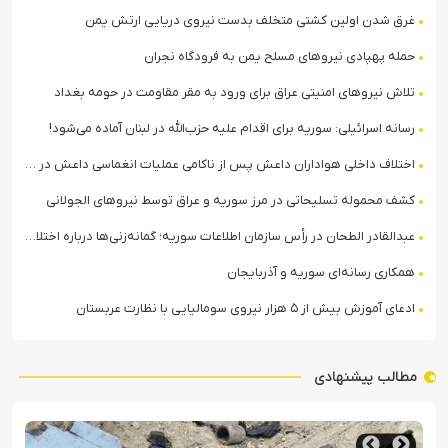
غرق شدن اولین کشتی متخلف بدست نیروی دریایی ارتش یمن
حمله پهپادی نیروهای مسلح یمن به فرودگاه نجران
تلاش نیروهای امنیتی عراق برای ورود به مقر مقاومت در حومه بغداد
رسانه اسرائیلی: سوریه برای اقدام علیه حزب‌الله در لبنان آماده می‌شود!
اختلاف داخلی هواداران داعش پس از ناکامی عملیات انغماسی داعش در رقه
کشف محموله تسلیحاتی در مرز سوریه و عراق توسط نیروهای الجولانی
عبدالقادر الطحان در رأس سازمان اطلاعات سوریه؛ گمانه‌زنی‌ها درباره اختلافات در ساختار امنیتی
همکاری رسانه‌ای سوریه و آذربایجان
ادعای آموزش بیش از ۵ هزار نیروی سومالیایی با نظارت عربستان
مطالب پیشنهادی