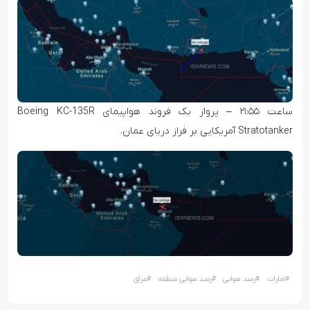
ساعت ۲۱:۵۵ – پرواز یک فروند هواپیمای Boeing KC-135R
Stratotanker آمریکایی بر فراز دریای عمان.
#
امارات
#
رصد هوایی
#
رصد هوایی منطقه
#
عراق