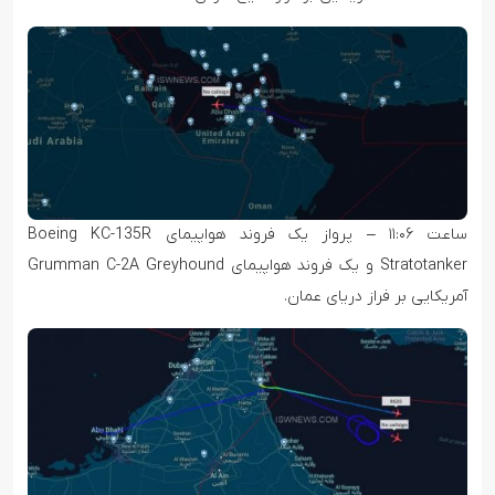
ساعت ۱۱:۰۶ – پرواز یک فروند هواپیمای Boeing KC-135R
Stratotanker و یک فروند هواپیمای Grumman C-2A Greyhound
آمریکایی بر فراز دریای عمان.