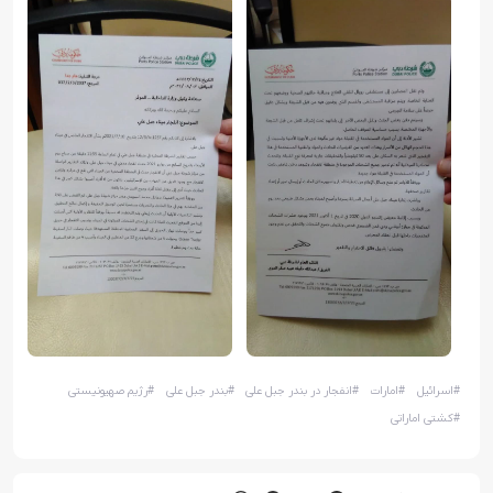
#
اسرائیل
#
امارات
#
انفجار در بندر جبل علی
#
بندر جبل علی
#
رژیم صهیونیستی
#
کشتی اماراتی