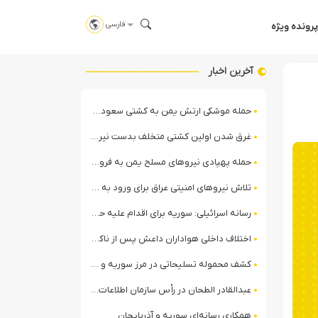
فارسی
پرونده ویژه
آخرین اخبار
حمله موشکی ارتش یمن به کشتی سعودی در شمال دریای سرخ
غرق شدن اولین کشتی متخلف بدست نیروی دریایی ارتش یمن
حمله پهپادی نیروهای مسلح یمن به فرودگاه نجران
تلاش نیروهای امنیتی عراق برای ورود به مقر مقاومت در حومه بغداد
رسانه اسرائیلی: سوریه برای اقدام علیه حزب‌الله در لبنان آماده می‌شود!
اختلاف داخلی هواداران داعش پس از ناکامی عملیات انغماسی داعش در رقه
کشف محموله تسلیحاتی در مرز سوریه و عراق توسط نیروهای الجولانی
عبدالقادر الطحان در رأس سازمان اطلاعات سوریه؛ گمانه‌زنی‌ها درباره اختلافات در ساختار امنیتی
همکاری رسانه‌ای سوریه و آذربایجان