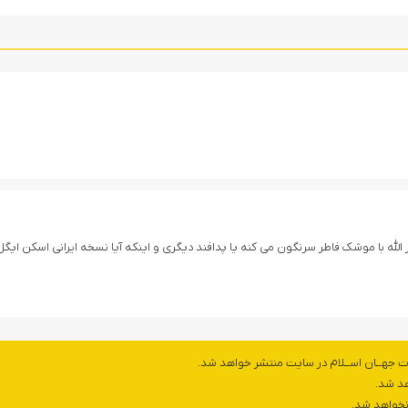
سوال داشتم. این پهپاد اسکن ایگل و ch 4 رو انصار الله با موشک فاطر سرنگون می کنه یا پدافند دیگری و اینکه آیا نسخه ایرانی اسکن ای
ت جهــان اســلام در سایت منتشر خواهد شد.
هد شد.
 نخواهد شد.