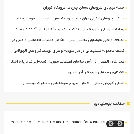
حمله پهپادی نیروهای مسلح یمن به فرودگاه نجران
تلاش نیروهای امنیتی عراق برای ورود به مقر مقاومت در حومه بغداد
رسانه اسرائیلی: سوریه برای اقدام علیه حزب‌الله در لبنان آماده می‌شود!
اختلاف داخلی هواداران داعش پس از ناکامی عملیات انغماسی داعش در رقه
کشف محموله تسلیحاتی در مرز سوریه و عراق توسط نیروهای الجولانی
عبدالقادر الطحان در رأس سازمان اطلاعات سوریه؛ گمانه‌زنی‌ها درباره اختلافات در ساختار امنیتی
همکاری رسانه‌ای سوریه و آذربایجان
ادعای آموزش بیش از ۵ هزار نیروی سومالیایی با نظارت عربستان
مطالب پیشنهادی
acz na Polskim Rynku Bukmacherskim? Dogłębna Analiza
Yeet casino: The High-Oc