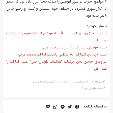
۱” مواضع امارات در شهر ابوظبی را هدف حمله قرار داده بود که منجر
به آتش‌سوزی گسترده در منطقه مهم المصفح و کشته و زخمی شدن
۹ نفر شده بود.
بیشتر بخوانید:
حمله موشکی و پهپادی انصارالله به مواضع ائتلاف سعودی در جنوب
عربستان
حمله موشکی انصارالله به امارات متحده عربی
حمله پهپادی انصارالله به ابوظبی پایتخت امارات متحده عربی
نیروهای مسلح یمن جزئیات “عملیات طوفان یمن” علیه امارات را
اعلام کرد
#
اخبار امارات
#
اخبار عربستان
#
اخبار یمن
#
عملیات طوفان یمن
#
عملیات طوفان یمن ۲
به اشتراک بگذارید: