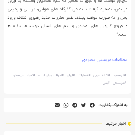
قاچاق موشک ها و تجهزات نظامی به شبه نظامیان وابسته به ایران
در یمن، تصمیم گرفت تا تمامی گذرگاه های هوایی، دریایی و زمینی
یمن را به صورت موقت ببندد، طبق مقررات جدید رهبری ائتلاف ورود
و خروج کاروان های امدادی و تیم های انسان دوستانه، بلا مانع
است.”
مطالعات عربستان سعودی
#
آل سعود
#
ائتلاف عربی
#
انصارالله
#
ایران
#
تحولات جهان اسلام
#
تحولات عربستان
#
عربستان
#
یمن
به اشتراک بگذارید:
اخبار مرتبط