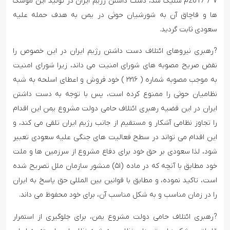
۷ / 2017م شلیک شد، دست داشتن رژیم ایران در تولید این موشک
ها و قاچاق آن به شورشیان حوثی در یمن به هدف حمله علیه
سعودی ثابت گردید.
?رهبری نیروهای ائتلاف دست داشتن رژیم ایران در این خصوص را
نقض صریح مصوبه های شورای امنیت می داند، زیرا شورای امنیت
به موجب مصوبه شماره ( ۲۲۱۶ ) خود فروش و اعطای اسلحه به شبه
نظامیان حوثی را ممنوع کرده است، پس با توجه به دست داشتن
ایران در این قضیه رهبری ائتلاف حامی دولت مشروع یمن این اقدام
را تجاوز نظامی آشکار و مستقیم از جانب رژیم ایران تلقی می کند، و
این اقدام می تواند در سطح فعالیت های جنگى علیه سعودی تعبیر
شود، لذا سعودی بر حق خود برای دفاع مشروع از سرزمین ها و ملت
خود مطابق با آنچه که در ماده (۵۱) منشور سازمان ملل تصریح شده
است، تاکید نموده، و مطابق با قوانین بین المللی حق پاسخ به ایران
را در زمان مناسب و به شکل مناسب آن، برای خود محفوظ می داند.
?رهبری ائتلاف حامی دولت مشروع یمن، برای جلوگیری از استمرار