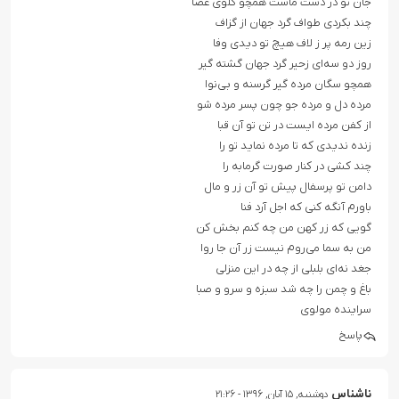
جان تو در دست ماست همچو گلوی عصا
چند بکردی طواف گرد جهان از گزاف
زین رمه پر ز لاف هیچ تو دیدی وفا
روز دو سه‌ای زحیر گرد جهان گشته گیر
همچو سگان مرده گیر گرسنه و بی‌نوا
مرده دل و مرده جو چون پسر مرده شو
از کفن مرده ایست در تن تو آن قبا
زنده ندیدی که تا مرده نماید تو را
چند کشی در کنار صورت گرمابه را
دامن تو پرسفال پیش تو آن زر و مال
باورم آنگه کنی که اجل آرد فنا
گویی که زر کهن من چه کنم بخش کن
من به سما می‌روم نیست زر آن جا روا
جغد نه‌ای بلبلی از چه در این منزلی
باغ و چمن را چه شد سبزه و سرو و صبا
سراینده مولوی
پاسخ
ناشناس
دوشنبه, ۱۵ آبان, ۱۳۹۶ - ۲۱:۲۶