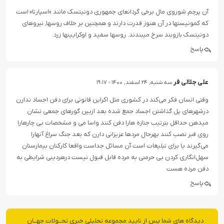
آن پرچم شوروی مال برخی گردانعای جمهوری دونیتسک مانند «اسپارتا» است
که کمونیستها در آن هنوز قدرت دارند و همچنین بر خلاف روسها٬ نیروهای
دونیتسک بازوبند سرخ میبندند. روسها سفید و اوکرایینها زرد.
پاسخ
علی جلالی فر
سه شنبه, ۲۴ اسفند, ۱۴۰۰ - ۱۹:۱۷
وقتی انسان فکر می‌کند در کشوری مثل اکراین قانونی برای دفن اجساد ندارن
درشهرهای پل گذاشتن اجساد جمع شده بعد ازبین گورهای جمعی نشان
میدهن حداقل بترتیب جنازه هارا دفن کنند واسا می و مشخصات بی چارهارا
روی قبر نصب کنند بهرحال مردها عزیزانی دارن که بعد جنگ سراغ آنهارا
می‌گیرند یا برای تبلیغات است آن مسائل جداست واقعا کارکنان بیمارستان
سهل‌انگاری کردن بی حرمتی به مرده قابل قبول نیست درهردینی شرایطی به
دفن مرده هست
پاسخ
دیدگاه های شما پس از تایید مجموعه تحلیلی خبری تحــولات جهــان