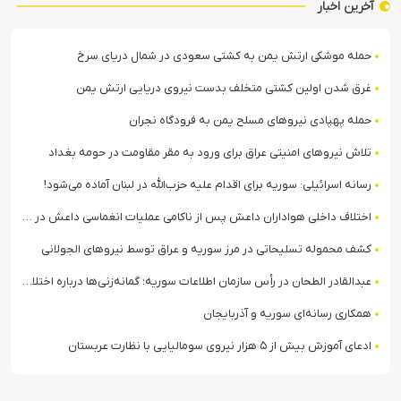
آخرین اخبار
حمله موشکی ارتش یمن به کشتی سعودی در شمال دریای سرخ
غرق شدن اولین کشتی متخلف بدست نیروی دریایی ارتش یمن
حمله پهپادی نیروهای مسلح یمن به فرودگاه نجران
تلاش نیروهای امنیتی عراق برای ورود به مقر مقاومت در حومه بغداد
رسانه اسرائیلی: سوریه برای اقدام علیه حزب‌الله در لبنان آماده می‌شود!
اختلاف داخلی هواداران داعش پس از ناکامی عملیات انغماسی داعش در رقه
کشف محموله تسلیحاتی در مرز سوریه و عراق توسط نیروهای الجولانی
عبدالقادر الطحان در رأس سازمان اطلاعات سوریه؛ گمانه‌زنی‌ها درباره اختلافات در ساختار امنیتی
همکاری رسانه‌ای سوریه و آذربایجان
ادعای آموزش بیش از ۵ هزار نیروی سومالیایی با نظارت عربستان