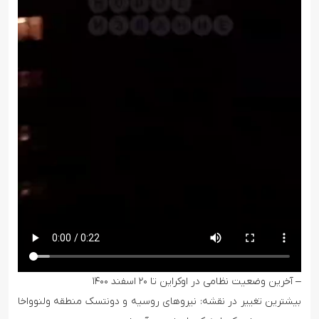
– آخرین وضعیت نظامی در اوکراین تا ۲۰ اسفند ۱۴۰۰
بیشترین تغییر در نقشه:‌ نیروهای روسیه و دونتسک منطقه ولنوواخا