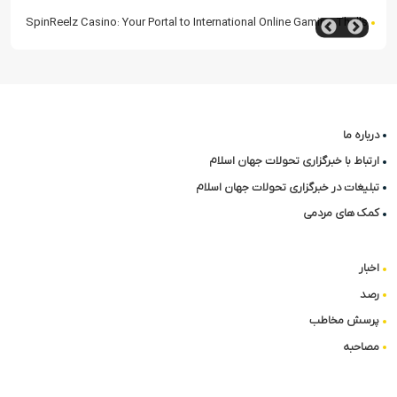
BetWest: Zachód Słońca Zwycięstw na Polskim Rynku Kasyn