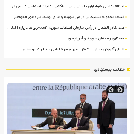
اختلاف داخلی هواداران داعش پس از ناکامی عملیات انغماسی داعش در رقه
کشف محموله تسلیحاتی در مرز سوریه و عراق توسط نیروهای الجولانی
عبدالقادر الطحان در رأس سازمان اطلاعات سوریه؛ گمانه‌زنی‌ها درباره اختلافات در ساختار امنیتی
همکاری رسانه‌ای سوریه و آذربایجان
ادعای آموزش بیش از ۵ هزار نیروی سومالیایی با نظارت عربستان
مطالب پیشنهادی