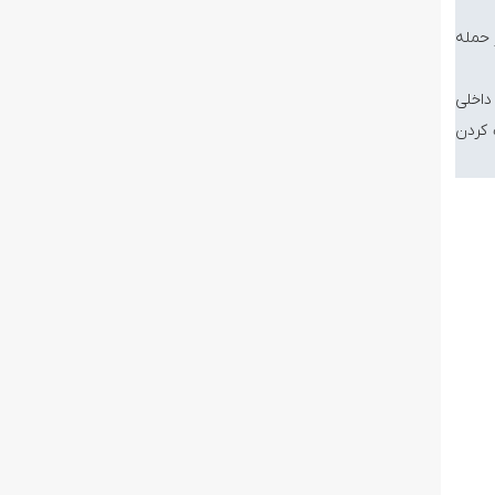
 حمله
داخلی
 کردن