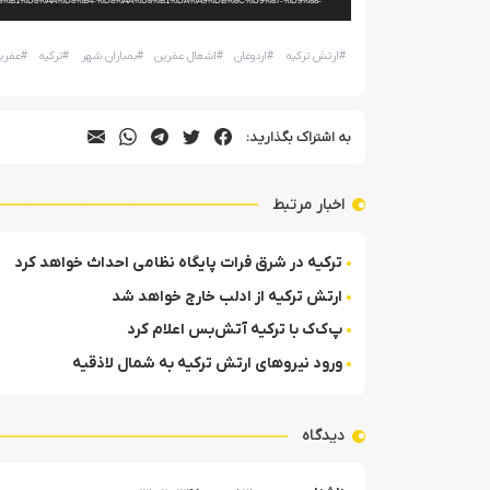
8%B1%D8%AA%D8%B4-%D8%AA%D8%B1%DA%A9%DB%8C%D9%87-%D9%88-
%B1%DB%8C%D8%A7%D8%AF-%D9%85%D8%B1%D8%AF%D9%85.mp4?_=1
#
ارتش ترکیه
#
اردوغان
#
اشغال عفرین
#
بمباران شهر
#
ترکیه
#
عفری
به اشتراک بگذارید:
اخبار مرتبط
ترکیه در شرق فرات پایگاه نظامی احداث خواهد کرد
ارتش ترکیه از ادلب خارج خواهد شد
پ‌ک‌ک با ترکیه آتش‌بس اعلام کرد
ورود نیروهای ارتش ترکیه به شمال لاذقیه
دیدگاه