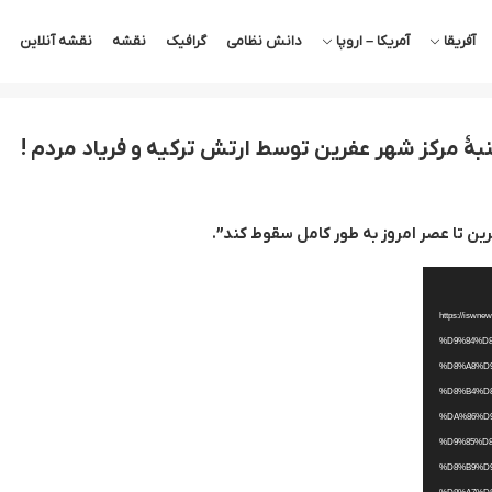
آفریقا
آمریکا – اروپا
دانش نظامی
گرافیک
نقشه
نقشه آنلاین
بهٔ مرکز شهر عفرین توسط ارتش ترکیه و فریاد مردم !
رین تا عصر امروز به طور کامل سقوط کند”.
https://iswn-
%D9%84%D
%D8%A8%D
%D8%B4%D
%DA%86%D
%D9%85%D
%D8%B9%D