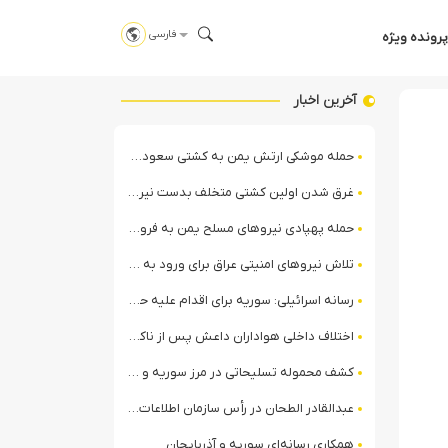
فارسی
پرونده ویژه
آخرین اخبار
حمله موشکی ارتش یمن به کشتی سعودی در شمال دریای سرخ
غرق شدن اولین کشتی متخلف بدست نیروی دریایی ارتش یمن
حمله پهپادی نیروهای مسلح یمن به فرودگاه نجران
تلاش نیروهای امنیتی عراق برای ورود به مقر مقاومت در حومه بغداد
رسانه اسرائیلی: سوریه برای اقدام علیه حزب‌الله در لبنان آماده می‌شود!
اختلاف داخلی هواداران داعش پس از ناکامی عملیات انغماسی داعش در رقه
کشف محموله تسلیحاتی در مرز سوریه و عراق توسط نیروهای الجولانی
عبدالقادر الطحان در رأس سازمان اطلاعات سوریه؛ گمانه‌زنی‌ها درباره اختلافات در ساختار امنیتی
همکاری رسانه‌ای سوریه و آذربایجان