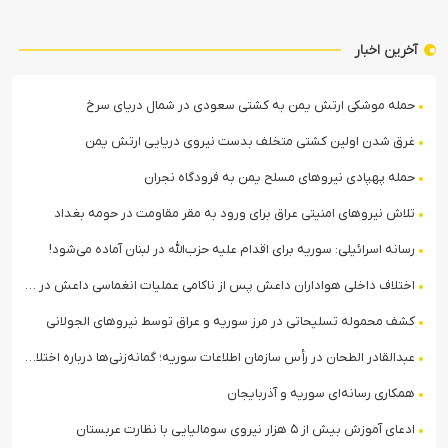
آخرین اخبار
حمله موشکی ارتش یمن به کشتی سعودی در شمال دریای سرخ
غرق شدن اولین کشتی متخلف بدست نیروی دریایی ارتش یمن
حمله پهپادی نیروهای مسلح یمن به فرودگاه نجران
تلاش نیروهای امنیتی عراق برای ورود به مقر مقاومت در حومه بغداد
رسانه اسرائیلی: سوریه برای اقدام علیه حزب‌الله در لبنان آماده می‌شود!
اختلاف داخلی هواداران داعش پس از ناکامی عملیات انغماسی داعش در رقه
کشف محموله تسلیحاتی در مرز سوریه و عراق توسط نیروهای الجولانی
عبدالقادر الطحان در رأس سازمان اطلاعات سوریه؛ گمانه‌زنی‌ها درباره اختلافات در ساختار امنیتی
همکاری رسانه‌ای سوریه و آذربایجان
ادعای آموزش بیش از ۵ هزار نیروی سومالیایی با نظارت عربستان