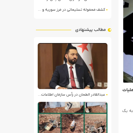
کشف محموله تسلیحاتی در مرز سوریه و عراق توسط نیروهای الجولانی
مطالب پیشنهادی
ملیات
عبدالقادر الطحان در رأس سازمان اطلاعات سوریه؛ گمانه‌زنی‌ها درباره اختلافات در ساختار امنیتی
 یحیی سریع، نیروی موشکی نیروهای مسلح یمن با پرتاب یک فروند موشک بالستیک مافوق صوت فلسطین ۲ به یک