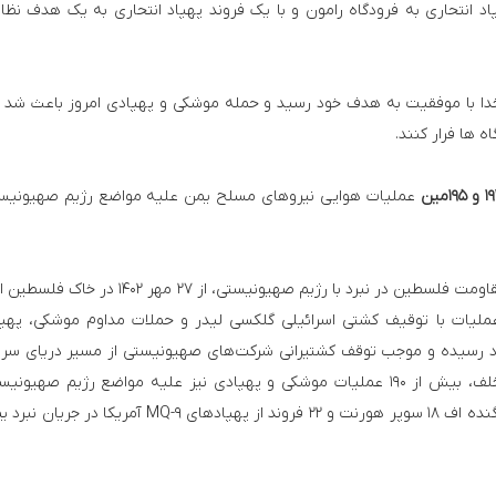
د انتحاری به فرودگاه رامون و با یک فروند پهپاد انتحاری به یک هدف نظا
دا با موفقیت به هدف خود رسید و حمله موشکی و پهپادی امروز باعث شد
ها فرار کنند.
 ۱۹۵مین
عملیات هوایی نیروهای مسلح یمن علیه مواضع رژیم صهیونیس
عملیات نیروهای مسلح یمن برای پشتیبانی از مردم و مقاومت فلسطین در نبرد با رژیم صهیونیستی، از ۷
ملیات با توقیف کشتی اسرائیلی گلکسی لیدر و حملات مداوم موشکی، پهپ
ائیل به اوج خود رسیده و موجب توقف کشتیرانی شرکت‌های صهیونیستی از مسیر دریای س
ارتش یمن همزمان با حملات متعدد به کشتی‌های متخلف، بیش از ۱۹۰ عملیات موشکی و پهپادی نیز علیه مواضع رژیم صه
فلسطین اشغالی اجرا کرده است. همچنین سه فروند جنگنده اف ۱۸ سوپر هورنت و ۲۲ فروند از پهپادهای MQ-۹ آم