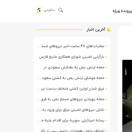
فارسی
پرونده ویژه
آخرین اخبار
عملیات‌های ۴۸ ساعت اخیر نیروهای مسلح یمن علیه ائتلاف سعودی + ویدیو
بازآرایی امنیتی شورای همکاری خلیج فارس
حمله ارتش یمن به نفتکش سعودی در خلیج عدن
حمله موشکی ارتش یمن به کشتی سعودی در شمال دریای سرخ
غرق شدن اولین کشتی متخلف بدست نیروی دریایی ارتش یمن
حمله پهپادی نیروهای مسلح یمن به فرودگاه نجران
تلاش نیروهای امنیتی عراق برای ورود به مقر مقاومت در حومه بغداد
رسانه اسرائیلی: سوریه برای اقدام علیه حزب‌الله در لبنان آماده می‌شود!
اختلاف داخلی هواداران داعش پس از ناکامی عملیات انغماسی داعش در رقه