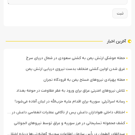
آخرین اخبار
حمله موشکی ارتش یمن به کشتی سعودی در شمال دریای سرخ
غرق شدن اولین کشتی متخلف بدست نیروی دریایی ارتش یمن
حمله پهپادی نیروهای مسلح یمن به فرودگاه نجران
تلاش نیروهای امنیتی عراق برای ورود به مقر مقاومت در حومه بغداد
رسانه اسرائیلی: سوریه برای اقدام علیه حزب‌الله در لبنان آماده می‌شود!
اختلاف داخلی هواداران داعش پس از ناکامی عملیات انغماسی داعش در رقه
کشف محموله تسلیحاتی در مرز سوریه و عراق توسط نیروهای الجولانی
عبدالقادر الطحان در رأس سازمان اطلاعات سوریه؛ گمانه‌زنی‌ها درباره اختلافات در ساختار امنیتی