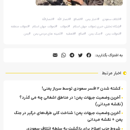
#
ائتلاف سعودی
#
اخبار یمن
#
الضالع
#
انصار الله
#
انصارالله
#
پایگاه تحلیلی خبری تحولات جهان اسلام
#
تحولات
#
تحولات جهان اسلام
#
تحولات منطقه
#
تحولات یمن
#
جنگ یمن
#
ضالع
#
قعطبه
#
کمیته های مردمی یمن
#
یمن
به اشتراک بگذارید:
اخبار مرتبط
کشته شدن ۲ افسر سعودی توسط سرباز یمنی!
آخرین وضعیت جبهات یمن؛ در مناطق اشغالی چه می گذرد؟
(نقشه میدانی)
آخرین وضعیت جبهات یمن؛ شناخت کلی طرف‌های درگیر در جنگ
یمن + نقشه میدانی
شروط حزب اصلاح برای بازگشت به سلطه ائتلاف سعودی