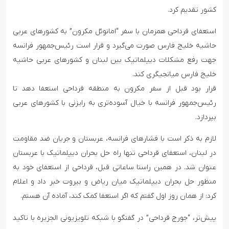
کشور تقدیم کرد.
استعفای قرداحی همزمان با سفر “امانوئل مکرون” به کشورهای عربی
حاشیه خلیج‌ فارس صورت می‌گیرد و قرار است رئیس‌جمهور فرانسه
جهت رفع مشکلات دیپلماتیک بین لبنان و کشورهای عربی حاشیه
خلیج فارس میانجیگری کند.
قرار بود قبل از سفر مکرون به منطقه قرداحی استعفا دهد تا
رئیس‌جمهور فرانسه با خیال آسوده‌تری به رایزنی با کشورهای عربی
بپردازد.
لازم به ذکر است با فشارهای فرانسه، عربستان و جریان ضد مقاومت
در لبنان، استعفای قرداحی تنها راه حل بحران دیپلماتیک با عربستان
عنوان شد. در همین راستا ساعاتی قبل، قرداحی از استعفای خود به
منظور حل بحران دیپلماتیک میان ریاض و بیروت خبر داد و اعلام
کرد: از همان روز اول گفتم که اگر استعفا کمک کند، آماده آن هستم.
پیش‌تر، “جورج قرداحی” در گفتگو با شبکه تلویزیونی الجزیره با تاکید