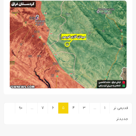
صفحه‌بندی
قدیمی تر
۱
…
۳
۴
۵
۶
۷
…
۹۰
نوشته‌ها
جدیدتر